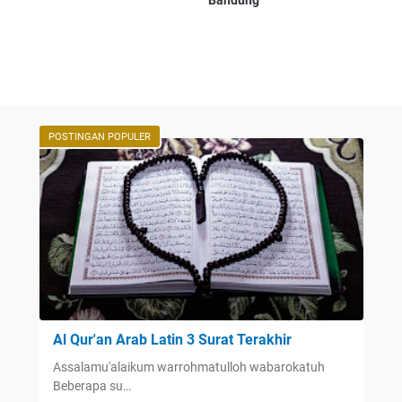
Bandung
POSTINGAN POPULER
Al Qur'an Arab Latin 3 Surat Terakhir
Assalamu'alaikum warrohmatulloh wabarokatuh
Beberapa su…