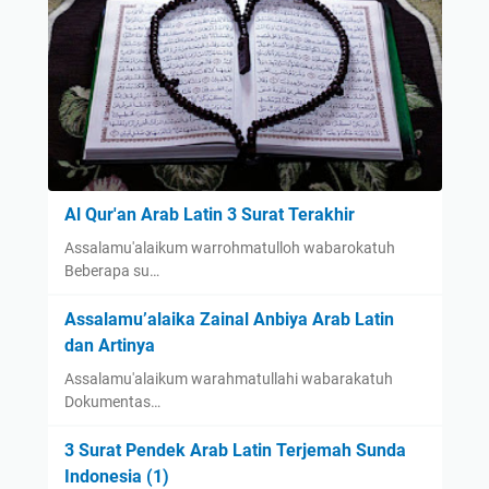
Al Qur'an Arab Latin 3 Surat Terakhir
Assalamu'alaikum warrohmatulloh wabarokatuh
Beberapa su…
Assalamu’alaika Zainal Anbiya Arab Latin
dan Artinya
Assalamu'alaikum warahmatullahi wabarakatuh
Dokumentas…
3 Surat Pendek Arab Latin Terjemah Sunda
Indonesia (1)