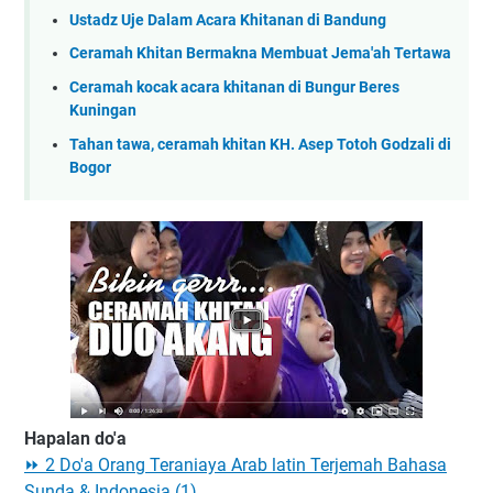
Ustadz Uje Dalam Acara Khitanan di Bandung
Ceramah Khitan Bermakna Membuat Jema'ah Tertawa
Ceramah kocak acara khitanan di Bungur Beres
Kuningan
Tahan tawa, ceramah khitan KH. Asep Totoh Godzali di
Bogor
Hapalan do'a
⏩ 2 Do'a Orang Teraniaya Arab latin Terjemah Bahasa
Sunda & Indonesia (1)